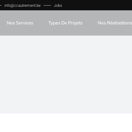
info@ccautrement.be
Jobs
Nos Services
Types De Projets
Nos Réalisations
Isolations Toitures Écologiques
Toitures
Façades Et Isolation
Enveloppes
Menuiseries Intérieures
Promotion Immobilière
Bétons Et Mortex
Surfaces Commerciales
Terradec
Rénovations Intégrales De Logements Privé
Toitures Vertes