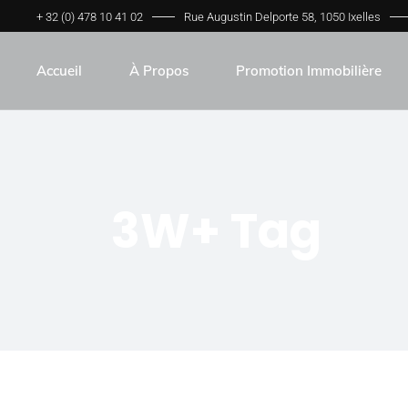
+ 32 (0) 478 10 41 02
Rue Augustin Delporte 58, 1050 Ixelles
Accueil
À Propos
Promotion Immobilière
À Propos
On Parle De Nous
3W+ Tag